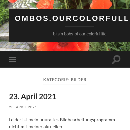
OMBOS.OURCOLORFULL
bits'n bobs of our colorful life
Suchfe
Mobile-
ein-/a
Menü
ein-/ausblenden
KATEGORIE:
BILDER
23. April 2021
23. APRIL 2021
Leider ist mein uuuraltes Bildbearbeitungsprogramm
nicht mit meiner aktuellen