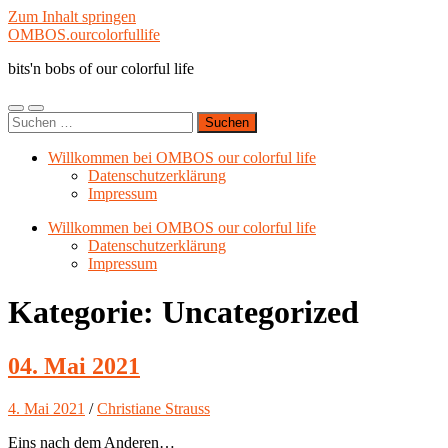
Zum Inhalt springen
OMBOS.ourcolorfullife
bits'n bobs of our colorful life
Mobile-
Suchfeld
Suchen
Menü
ein-/ausblenden
nach:
ein-/ausblenden
Willkommen bei OMBOS our colorful life
Datenschutzerklärung
Impressum
Willkommen bei OMBOS our colorful life
Datenschutzerklärung
Impressum
Kategorie:
Uncategorized
04. Mai 2021
4. Mai 2021
/
Christiane Strauss
Eins nach dem Anderen…